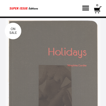
0
ON
SALE